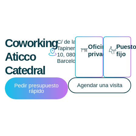
Coworking
C/ de la
Oficina
Puest
Tapineria,
Aticco
privada
fijo
10, 08002
Barcelona
Catedral
Agendar una visita
Pedir presupuesto
rápido