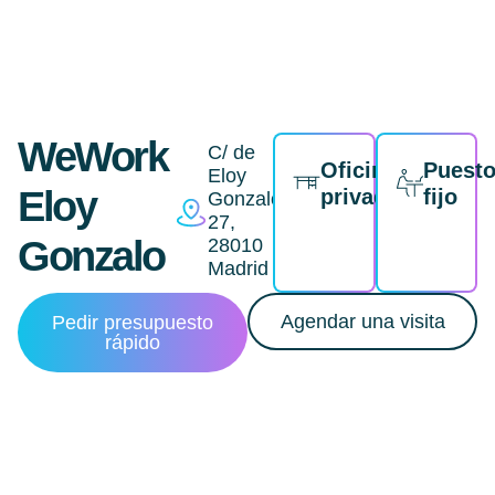
WeWork
C/ de
Oficina
Puest
Eloy
Eloy
privada
fijo
Gonzalo,
27,
Gonzalo
28010
Madrid
Agendar una visita
Pedir presupuesto
rápido