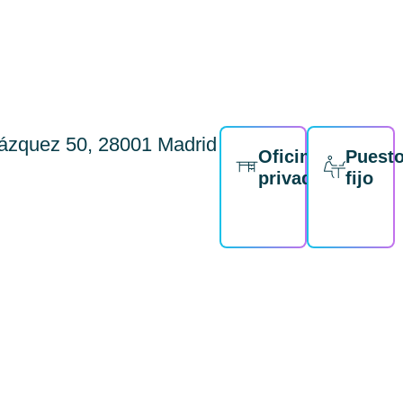
lázquez 50, 28001 Madrid
Oficina
Puest
privada
fijo