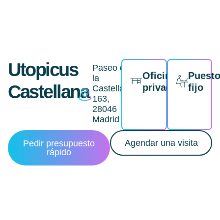
Utopicus
Paseo de
Oficina
Puest
la
Castellana
privada
fijo
Castellana,
163,
28046
Madrid
Agendar una visita
Pedir presupuesto
rápido