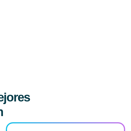
ejores
n